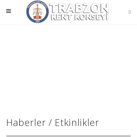
ANA SAYFA
KURUMSAL
MEVZUATLAR
MECLİSLER
ÇALIŞMA GRUPLARI
İLETİŞİM
Haberler / Etkinlikler