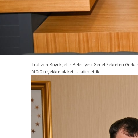
Trabzon Büyükşehir Belediyesi Genel Sekreteri Gürkan
ötürü teşekkür plaketi takdim ettik.