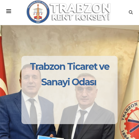
ANA SAYFA
KURUMSAL
MEVZUATLAR
Trabzon Ticaret ve
MECLİSLER
Sanayi Odası
ÇALIŞMA GRUPLARI
İLETİŞİM