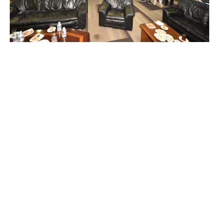
© 2019 ADIL YILDIZ. TÜM HAKLARI SAKLIDIR.
TRABZON KENT KONSEYI