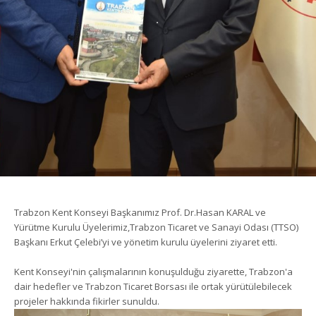
Trabzon Kent Konseyi Başkanımız Prof. Dr.Hasan KARAL ve
Yürütme Kurulu Üyelerimiz,Trabzon Ticaret ve Sanayi Odası (TTSO)
Başkanı Erkut Çelebi’yi ve yönetim kurulu üyelerini ziyaret etti.
Kent Konseyi'nin çalışmalarının konuşulduğu ziyarette, Trabzon'a
dair hedefler ve Trabzon Ticaret Borsası ile ortak yürütülebilecek
projeler hakkında fikirler sunuldu.