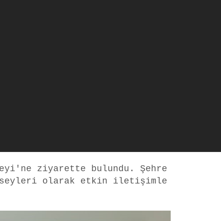
eyi'ne ziyarette bulundu. Şehre
seyleri olarak etkin iletişimle