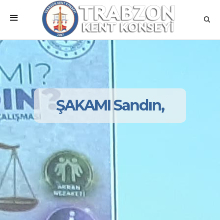
ANA SAYFA
KURUMSAL
MEVZUATLAR
ŞAKAMI Sandın,
MECLİSLER
ÇALIŞMA GRUPLARI
İLETİŞİM