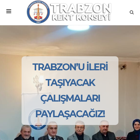
ANA SAYFA
KURUMSAL
MEVZUATLAR
TRABZON’U İLERİ
MECLİSLER
TAŞIYACAK
ÇALIŞMA GRUPLARI
ÇALIŞMALARI
İLETİŞİM
PAYLAŞACAĞIZ!