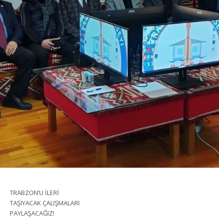
TRABZON’U İLERİ
TAŞIYACAK ÇALIŞMALARI
PAYLAŞACAĞIZ!