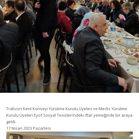
Trabzon Kent Konseyi Yürütme Kurulu Üyeleri ve Meclis Yürütme
Kurulu Üyeleri Eyof Sosyal Tesisleri’ndeki iftar yemeğinde bir araya
geldi.
17 Nisan 2023 Pazartesi