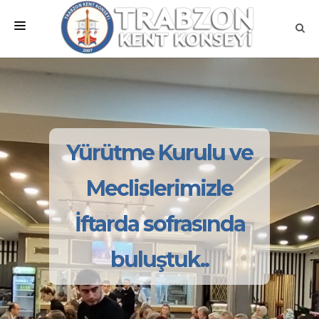
ANA SAYFA
KURUMSAL
MEVZUATLAR
Yürütme Kurulu ve
MECLİSLER
Meclislerimizle
ÇALIŞMA GRUPLARI
İftarda sofrasında
İLETİŞİM
buluştuk..