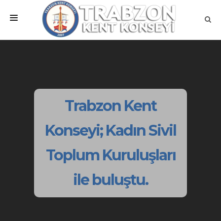
ANA SAYFA
KURUMSAL
MEVZUATLAR
Trabzon Kent
MECLİSLER
Konseyi; Kadın Sivil
ÇALIŞMA GRUPLARI
Toplum Kuruluşları
İLETİŞİM
ile buluştu.