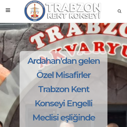
ANA SAYFA
KURUMSAL
MEVZUATLAR
Ardahan'dan gelen
MECLİSLER
Özel Misafirler
ÇALIŞMA GRUPLARI
Trabzon Kent
İLETİŞİM
Konseyi Engelli
Meclisi eşliğinde